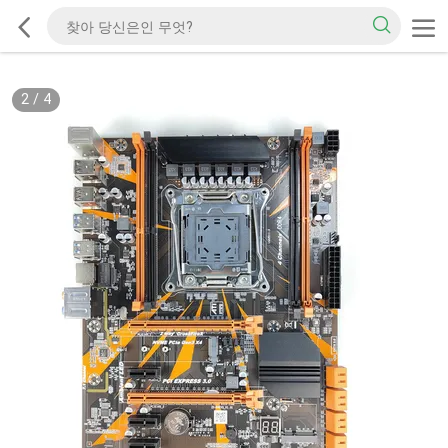
2
/
4