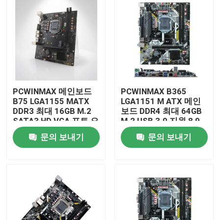
PCWINMAX 메인보드
PCWINMAX B365
B75 LGA1155 MATX
LGA1151 M ATX 메인
DDR3 최대 16GB M.2
보드 DDR4 최대 64GB
SATA3 HD VGA 포트 오
M.2 USB 3.0 지원 8 9
피스 PC 및 비즈니스 시
세대 프로세서 OEM 도
문의 보내기
문의 보내기
스템용 데스크톱 보드
매
집
제품
화면