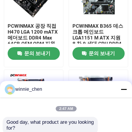
우리에 대하여
PCWINMAX 공장 직접
PCWINMAX B365 데스
H470 LGA 1200 mATX
크톱 메인보드
공장 여행
메더보드 DDR4 Max
LGA1151 M ATX 지원
64GB OEM ODM 지원
8 차 9 세대 CPU DDR4
10 11 세 대 CPU 도매
최대 64GB M.2 USB
문의 보내기
문의 보내기
품질 관리
3.0 메인보드 OEM 도매
연락주세요
winnie_chen
인용문을 요구하세요
2:47 AM
게임용 그래픽 카드
Good day, what product are you looking 
for?
마이닝 그래픽 카드
X99 게임 메인보드 데
채광 메인보드 장비