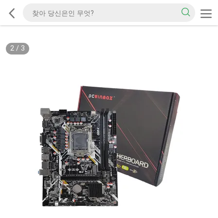
2
/
3