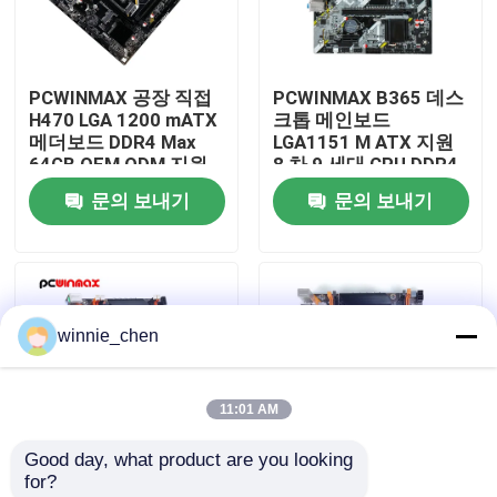
우리에 대하여
PCWINMAX 공장 직접
PCWINMAX B365 데스
H470 LGA 1200 mATX
크톱 메인보드
공장 여행
메더보드 DDR4 Max
LGA1151 M ATX 지원
64GB OEM ODM 지원
8 차 9 세대 CPU DDR4
10 11 세 대 CPU 도매
최대 64GB M.2 USB
문의 보내기
문의 보내기
품질 관리
3.0 메인보드 OEM 도매
연락주세요
winnie_chen
인용문을 요구하세요
11:01 AM
게임용 그래픽 카드
Good day, what product are you looking 
for?
마이닝 그래픽 카드
X99 게임 메인보드 데
채광 메인보드 장비