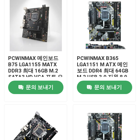
PCWINMAX 메인보드
PCWINMAX B365
B75 LGA1155 MATX
LGA1151 M ATX 메인
DDR3 최대 16GB M.2
보드 DDR4 최대 64GB
SATA3 HD VGA 포트 오
M.2 USB 3.0 지원 8 9
피스 PC 및 비즈니스 시
세대 프로세서 OEM 도
문의 보내기
문의 보내기
스템용 데스크톱 보드
매
집
제품
화면