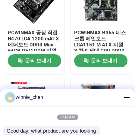
우리에 대하여
PCWINMAX 공장 직접
PCWINMAX B365 데스
공장 여행
H470 LGA 1200 mATX
크톱 메인보드
메더보드 DDR4 Max
LGA1151 M ATX 지원
64GB OEM ODM 지원
8 차 9 세대 CPU DDR4
품질 관리
10 11 세 대 CPU 도매
최대 64GB M.2 USB
문의 보내기
문의 보내기
3.0 메인보드 OEM 도매
연락주세요
인용문을 요구하세요
winnie_chen
게임용 그래픽 카드
5:32 AM
Good day, what product are you looking 
마이닝 그래픽 카드