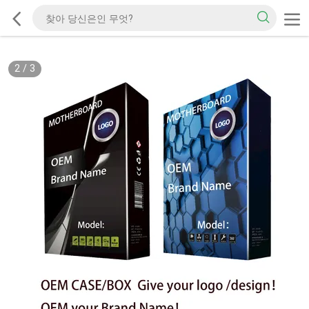
2
/
3