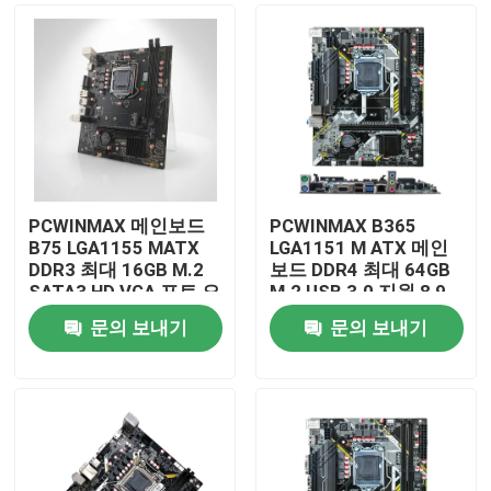
PCWINMAX 메인보드
PCWINMAX B365
B75 LGA1155 MATX
LGA1151 M ATX 메인
DDR3 최대 16GB M.2
보드 DDR4 최대 64GB
SATA3 HD VGA 포트 오
M.2 USB 3.0 지원 8 9
피스 PC 및 비즈니스 시
세대 프로세서 OEM 도
문의 보내기
문의 보내기
스템용 데스크톱 보드
매
집
제품
화면