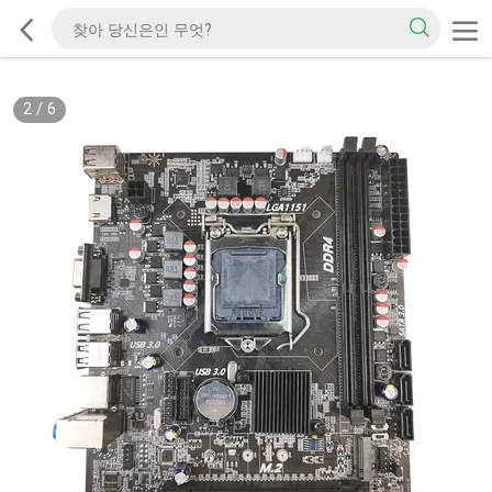
2
/
6