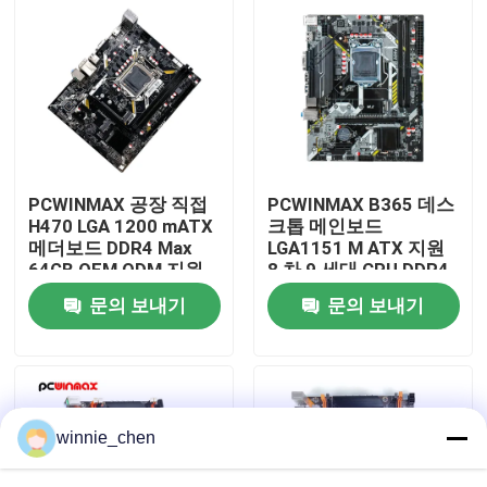
우리에 대하여
공장 여행
품질 관리
PCWINMAX 공장 직접
PCWINMAX B365 데스
H470 LGA 1200 mATX
크톱 메인보드
메더보드 DDR4 Max
LGA1151 M ATX 지원
연락주세요
64GB OEM ODM 지원
8 차 9 세대 CPU DDR4
10 11 세 대 CPU 도매
최대 64GB M.2 USB
문의 보내기
문의 보내기
3.0 메인보드 OEM 도매
인용문을 요구하세요
게임용 그래픽 카드
winnie_chen
마이닝 그래픽 카드