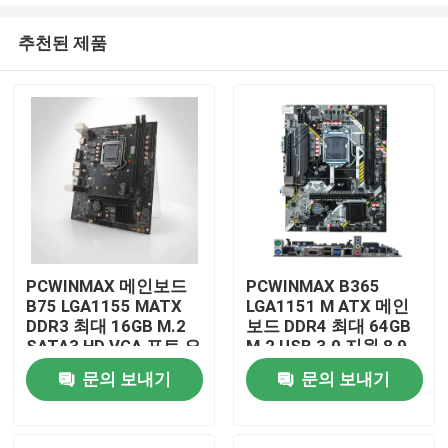
추천된 제품
PCWINMAX 메인보드
PCWINMAX B365
B75 LGA1155 MATX
LGA1151 M ATX 메인
집
DDR3 최대 16GB M.2
보드 DDR4 최대 64GB
SATA3 HD VGA 포트 오
M.2 USB 3.0 지원 8 9
피스 PC 및 비즈니스 시
세대 프로세서 OEM 도
문의 보내기
문의 보내기
제품
스템용 데스크톱 보드
매
화면