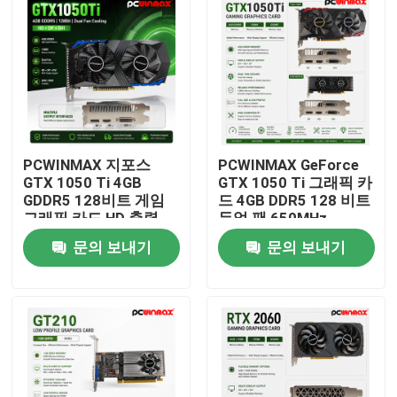
PCWINMAX 지포스
PCWINMAX GeForce
GTX 1050 Ti 4GB
GTX 1050 Ti 그래픽 카
GDDR5 128비트 게임
드 4GB DDR5 128 비트
그래픽 카드 HD 출력
듀얼 팬 650MHz
OEM/ODM 데스크톱 컴
1800MHz 주파수
문의 보내기
문의 보내기
퓨터
1050Ti 데스크톱 GPU
집
제품
화면