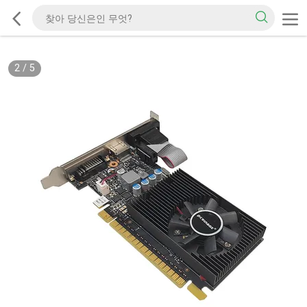
2
/
5