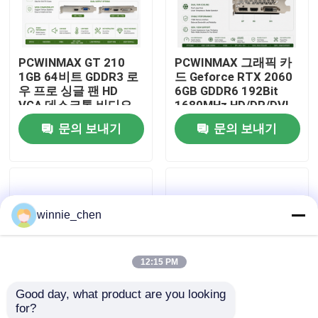
우리에 대하여
PCWINMAX GT 210
PCWINMAX 그래픽 카
1GB 64비트 GDDR3 로
드 Geforce RTX 2060
공장 여행
우 프로 싱글 팬 HD
6GB GDDR6 192Bit
VGA 데스크톱 비디오
1680MHz HD/DP/DVI
카드 PCI 익스프레스
와 함께 듀얼 팬 게임
문의 보내기
문의 보내기
품질 관리
2.0x16 GPU
GPU 데스크톱 PC
연락주세요
winnie_chen
인용문을 요구하세요
12:15 PM
게임용 그래픽 카드
Good day, what product are you looking 
for?
마이닝 그래픽 카드
PCWINMAX GT 730
PCWINMAX Radeon