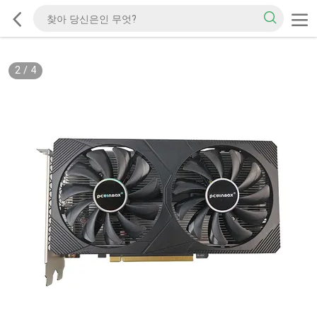
2
/
4