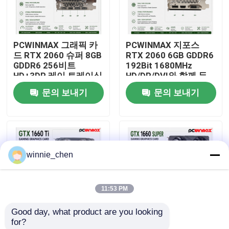
우리에 대하여
PCWINMAX 그래픽 카
PCWINMAX 지포스
드 RTX 2060 슈퍼 8GB
RTX 2060 6GB GDDR6
공장 여행
GDDR6 256비트
192Bit 1680MHz
HD+3DP 레이 트레이싱
HD/DP/DVI와 함께 듀
을 갖춘 듀얼 팬 GPU 게
얼 팬 게임 그래픽 카드
문의 보내기
문의 보내기
품질 관리
임 PC OEM 도매
데스크톱 컴퓨터 빌드
연락주세요
winnie_chen
인용문을 요구하세요
11:53 PM
게임용 그래픽 카드
Good day, what product are you looking 
for?
마이닝 그래픽 카드
PCWINMAX Geforce
PCWINMAX GeForce